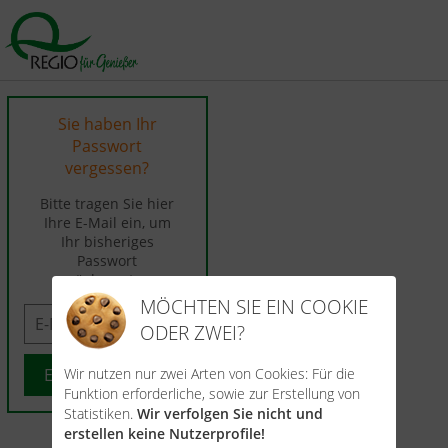
Sie haben Ihr
Passwort
vergessen?
Bitte tragen Sie hier
Ihre E-Mail ein, um
Ihr bisheriges
Passwort
zurückzusetzen.
MÖCHTEN SIE EIN COOKIE
ODER ZWEI?
Wir nutzen nur zwei Arten von Cookies: Für die
Funktion erforderliche, sowie zur Erstellung von
Statistiken.
Wir verfolgen Sie nicht und
erstellen keine Nutzerprofile!